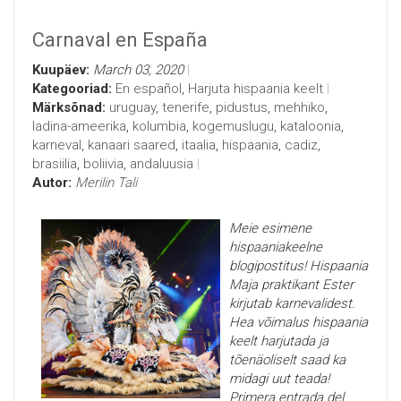
Carnaval en España
Kuupäev:
March 03, 2020
Kategooriad:
En español
,
Harjuta hispaania keelt
Märksõnad:
uruguay
,
tenerife
,
pidustus
,
mehhiko
,
ladina-ameerika
,
kolumbia
,
kogemuslugu
,
kataloonia
,
karneval
,
kanaari saared
,
itaalia
,
hispaania
,
cadiz
,
brasiilia
,
boliivia
,
andaluusia
Autor:
Merilin Tali
Meie esimene
hispaaniakeelne
blogipostitus! Hispaania
Maja praktikant Ester
kirjutab karnevalidest.
Hea võimalus hispaania
keelt harjutada ja
tõenäoliselt saad ka
midagi uut teada!
Primera entrada del