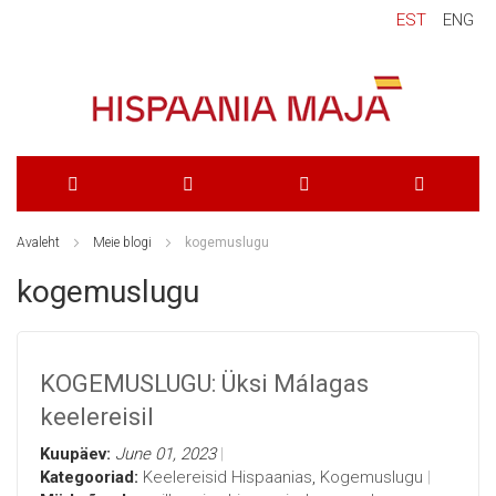
EST
ENG
Skip
Avaleht
Meie blogi
kogemuslugu
to
kogemuslugu
Content
KOGEMUSLUGU: Üksi Málagas
keelereisil
Kuupäev:
June 01, 2023
Kategooriad:
Keelereisid Hispaanias
,
Kogemuslugu