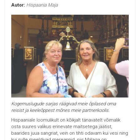
Autor:
Hispaania Maja
Kogemuslugude sarjas räägivad meie õpilased oma
reisist ja keeleõppest mõnes meie partnerkoolis.
Hispaaniale loomulikult on kõikjalt tänavatelt võimalik
osta suures valikus erinevate maitsetega jäätist,
baarides juua sangriat, vein on tihti odavam kui vesi ning
kui sulle meeldivad mereannid, siis Málaga on