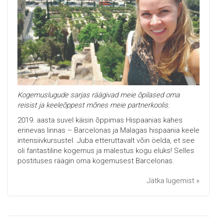
Kogemuslugude sarjas räägivad meie õpilased oma
reisist ja keeleõppest mõnes meie partnerkoolis.
2019. aasta suvel käisin õppimas Hispaanias kahes
erinevas linnas – Barcelonas ja Malagas hispaania keele
intensiivkursustel. Juba etteruttavalt võin öelda, et see
oli fantastiline kogemus ja mälestus kogu eluks! Selles
postituses räägin oma kogemusest Barcelonas.
Jätka lugemist »