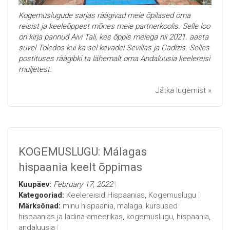
Kogemuslugude sarjas räägivad meie õpilased oma
reisist ja keeleõppest mõnes meie partnerkoolis. Selle loo
on kirja pannud Aivi Tali, kes õppis meiega nii 2021. aasta
suvel Toledos kui ka sel kevadel Sevillas ja Cadízis. Selles
postituses räägibki ta lähemalt oma Andaluusia keelereisi
muljetest.
Jätka lugemist »
KOGEMUSLUGU: Málagas
hispaania keelt õppimas
Kuupäev:
February 17, 2022
Kategooriad:
Keelereisid Hispaanias
,
Kogemuslugu
Märksõnad:
minu hispaania
,
malaga
,
kursused
hispaanias ja ladina-ameerikas
,
kogemuslugu
,
hispaania
,
andaluusia