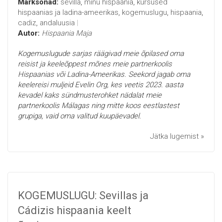
Märksõnad:
sevilla
,
minu hispaania
,
kursused
hispaanias ja ladina-ameerikas
,
kogemuslugu
,
hispaania
,
cadiz
,
andaluusia
Autor:
Hispaania Maja
Kogemuslugude sarjas räägivad meie õpilased oma
reisist ja keeleõppest mõnes meie partnerkoolis
Hispaanias või Ladina-Ameerikas. Seekord jagab oma
keelereisi muljeid Evelin Org, kes veetis 2023. aasta
kevadel kaks sündmusterohket nädalat meie
partnerkoolis Málagas ning mitte koos eestlastest
grupiga, vaid oma valitud kuupäevadel.
Jätka lugemist »
KOGEMUSLUGU: Sevillas ja
Cádizis hispaania keelt