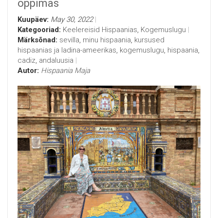
õppimas
Kuupäev:
May 30, 2022
Kategooriad:
Keelereisid Hispaanias
,
Kogemuslugu
Märksõnad:
sevilla
,
minu hispaania
,
kursused
hispaanias ja ladina-ameerikas
,
kogemuslugu
,
hispaania
,
cadiz
,
andaluusia
Autor:
Hispaania Maja