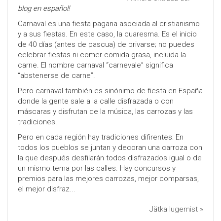
blog en español!
Carnaval es una fiesta pagana asociada al cristianismo
y a sus fiestas. En este caso, la cuaresma. Es el inicio
de 40 días (antes de pascua) de privarse; no puedes
celebrar fiestas ni comer comida grasa, incluida la
carne. El nombre carnaval “carnevale” significa
“abstenerse de carne”.
Pero carnaval también es sinónimo de fiesta en España
donde la gente sale a la calle disfrazada o con
máscaras y disfrutan de la música, las carrozas y las
tradiciones.
Pero en cada región hay tradiciones difirentes: En
todos los pueblos se juntan y decoran una carroza con
la que después desfilarán todos disfrazados igual o de
un mismo tema por las calles. Hay concursos y
premios para las mejores carrozas, mejor comparsas,
el mejor disfraz...
Jätka lugemist »