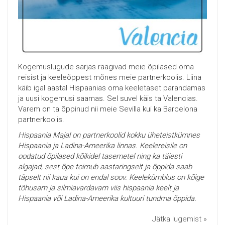
Kogemuslugude sarjas räägivad meie õpilased oma
reisist ja keeleõppest mõnes meie partnerkoolis.
Liina
käib igal aastal Hispaanias oma keeletaset parandamas
ja uusi kogemusi saamas. Sel suvel käis ta Valencias.
Varem on ta õppinud nii meie Sevilla kui ka Barcelona
partnerkoolis.
Hispaania Majal on partnerkoolid kokku üheteistkümnes
Hispaania ja Ladina-Ameerika linnas. Keelereisile on
oodatud õpilased kõikidel tasemetel ning ka täiesti
algajad, sest õpe toimub aastaringselt ja õppida saab
täpselt nii kaua kui on endal soov. Keelekümblus on kõige
tõhusam ja silmiavardavam viis hispaania keelt ja
Hispaania või Ladina-Ameerika kultuuri tundma õppida.
Jätka lugemist »