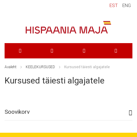
EST
ENG
Skip
Avaleht
KEELEKURSUSED
Kursused täiesti algajatele
to
Kursused täiesti algajatele
Content
Soovikorv